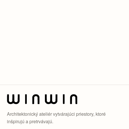
Rekreačné domy Šajdíkové Humence
Interiér bytu W
Interiér domu vo svahu
Interiér kancelárií Effectivity
Interiér kancelárií Zenithmedia
Interiér firemného klubu
Yeme plnochutné potraviny
Kantína Obederia II.
Kantína Obederia I.
Kaviarne Július Meinl
Reštaurácia Bokovka
Aurial Padel
Architektonický ateliér vytvárajúci priestory, ktoré
inšpirujú a pretrvávajú.